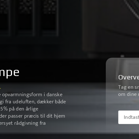
umpe
Overve
.
Tag en s
om dine 
re opvarmningsform i danske
i fra udeluften, dækker både
65% på den årlige
der passer præcis til dit hjem
rsyet rådgivning fra