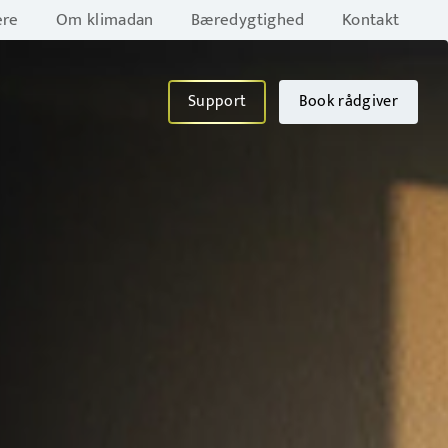
ere
Om klimadan
Bæredygtighed
Kontakt
Support
Book rådgiver