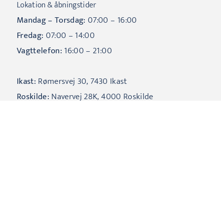
Lokation & åbningstider
Mandag – Torsdag:
07:00 – 16:00
Fredag:
07:00 – 14:00
Vagttelefon:
16:00 – 21:00
Ikast:
Rømersvej 30, 7430 Ikast
Roskilde:
Navervej 28K, 4000 Roskilde
CVR:
33065019
Vores løsninger
Luft til Vand varmepumper
Jordvarmeanlæg
Samarbejde og proces