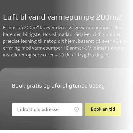
Luft til vand varmepumpe 200m2
Et hus på 200m² kræver den rigtige varmepumpe – ikke
bare den billigste. Hos Klimadan rådgiver vi dig om den
præcise løsning til netop dit hjem, baseret på over 40 års
erfaring med varmepumper i Danmark. Vi dimensionerer,
installerer og servicerer – så du er tryg fra dag ét.
Book gratis og uforpligtende besøg
Book en tid