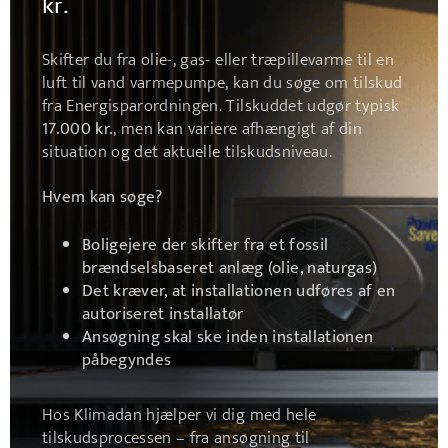
kr.
Skifter du fra olie-, gas- eller træpillevarme til en
luft til vand varmepumpe, kan du søge om tilskud
fra Energisparordningen. Tilskuddet udgør typisk
17.000 kr.
, men kan variere afhængigt af din
situation og det aktuelle tilskudsniveau.
Hvem kan søge?
Boligejere der skifter fra et fossil
brændselsbaseret anlæg (olie, naturgas)
Det kræver, at installationen udføres af en
autoriseret installatør
Ansøgning skal ske inden installationen
påbegyndes
Hos Klimadan hjælper vi dig med hele
tilskudsprocessen – fra ansøgning til