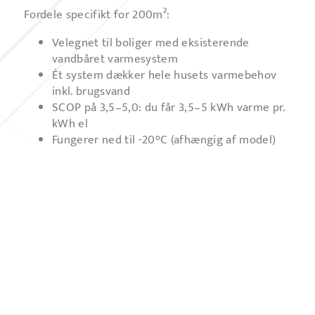
Fordele specifikt for 200m²:
Velegnet til boliger med eksisterende
vandbåret varmesystem
Ét system dækker hele husets varmebehov
inkl. brugsvand
SCOP på 3,5–5,0: du får 3,5–5 kWh varme pr.
kWh el
Fungerer ned til -20°C (afhængig af model)
Støtter tilskudsordninger
Luft til luft – ikke nok til 200m²
En enkelt luft til luft varmepumpe er sjældent
tilstrækkelig til at dække et helt hus på 200m². Du
skal typisk have 3–4 indedele for at opnå ordentlig
varmefordeling, og systemet leverer ikke varmt
brugsvand. Det giver et mere komplekst anlæg og
højere samlet pris end en luft til vand løsning.
Jordvarme – effektivt, men dyrere