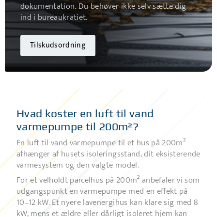
dokumentation. Du behøver ikke selv sætte dig
ind i bureaukratiet.
Tilskudsordning
Hvad koster en luft til vand
varmepumpe til 200m²?
En luft til vand varmepumpe til et hus på 200m²
afhænger af husets isoleringsstand, dit eksisterende
varmesystem og den valgte model.
For et velholdt parcelhus på 200m² anbefaler vi som
udgangspunkt en varmepumpe med en effekt på
10–12 kW. Et nyere lavenergihus kan klare sig med 8
kW, mens et ældre eller dårligt isoleret hjem kan