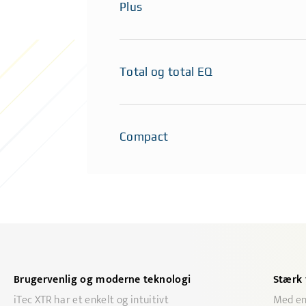
Plus
Total og total EQ
Compact
Brugervenlig og moderne teknologi
Stærk 
iTec XTR har et enkelt og intuitivt
Med en 