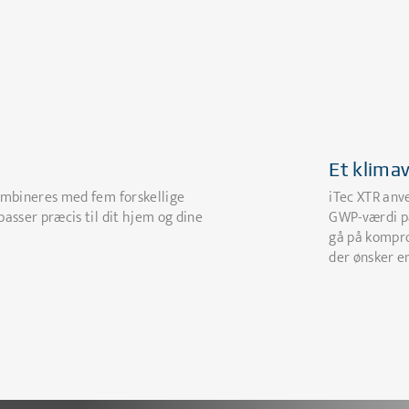
Et klimav
kombineres med fem forskellige
iTec XTR anv
passer præcis til dit hjem og dine
GWP-værdi på
gå på kompro
der ønsker e