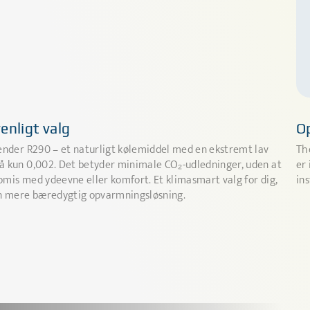
enligt valg
Op
ender R290 – et naturligt kølemiddel med en ekstremt lav
Th
 kun 0,002. Det betyder minimale CO₂-udledninger, uden at
er 
mis med ydeevne eller komfort. Et klimasmart valg for dig,
in
n mere bæredygtig opvarmningsløsning.