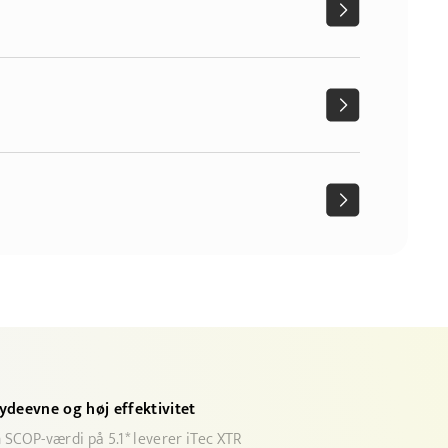
ydeevne og høj effektivitet
SCOP-værdi på 5.1* leverer iTec XTR