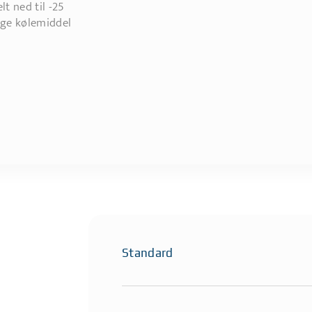
t ned til -25
ige kølemiddel
Standard