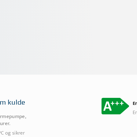
rem kulde
E
En
varmepumpe,
urer.
°C og sikrer