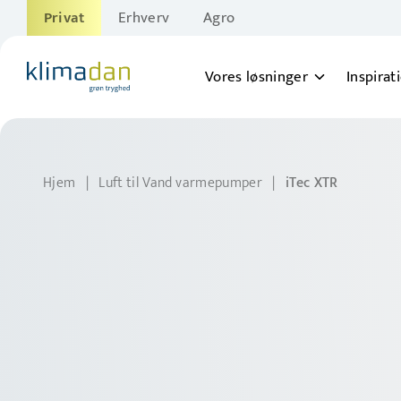
Privat
Erhverv
Agro
Vores løsninger
Inspirat
Hjem
|
Luft til Vand varmepumper
|
iTec XTR