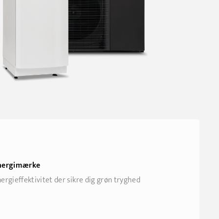
nergimærke
ergieffektivitet der sikre dig grøn tryghed