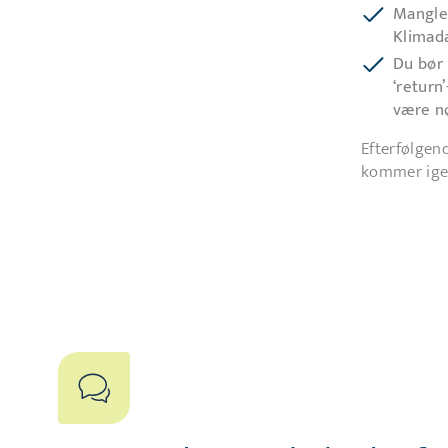
Manglen
Klimad
Du bør 
‘return
være n
Efterfølgend
kommer ige