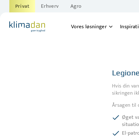
Privat
Erhverv
Agro
Vores løsninger
Inspirat
Legionel
Hvis din var
sikringen ik
Årsagen til 
Øget v
situati
El-patr