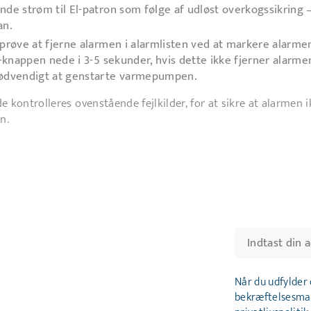
de strøm til El-patron som følge af udløst overkogssikring 
an.
prøve at fjerne alarmen i alarmlisten ved at markere alarme
’-knappen nede i 3-5 sekunder, hvis dette ikke fjerner alarme
ødvendigt at genstarte varmepumpen.
e kontrolleres ovenstående fejlkilder, for at sikre at alarmen 
n.
Når du udfylder
bekræftelsesmail