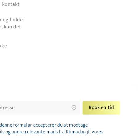
– kontakt
n og holde
n, kan det
ikke
Book en tid
 denne formular accepterer du at modtage
s og andre relevante mails fra Klimadan jf. vores