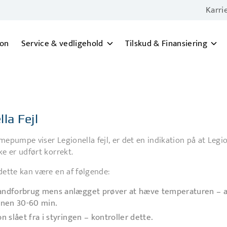
Karri
ion
Service & vedligehold
Tilskud & Finansiering
la Fejl
mepumpe viser Legionella fejl, er det en indikation på at Legio
ke er udført korrekt.
dette kan være en af følgende:
andforbrug mens anlægget prøver at hæve temperaturen – 
onen 30-60 min.
on slået fra i styringen – kontroller dette.