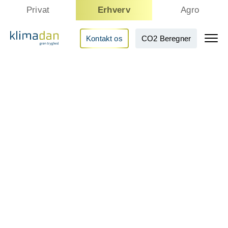
Privat
Erhverv
Agro
Kontakt os
CO2 Beregner