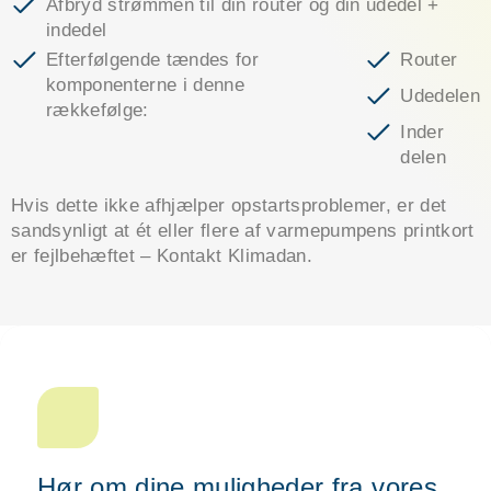
Afbryd strømmen til din router og din udedel +
indedel
Efterfølgende tændes for
Router
komponenterne i denne
Udedelen
rækkefølge:
Inder
delen
Hvis dette ikke afhjælper opstartsproblemer, er det
sandsynligt at ét eller flere af varmepumpens printkort
er fejlbehæftet – Kontakt Klimadan.
Hør om dine muligheder fra vores