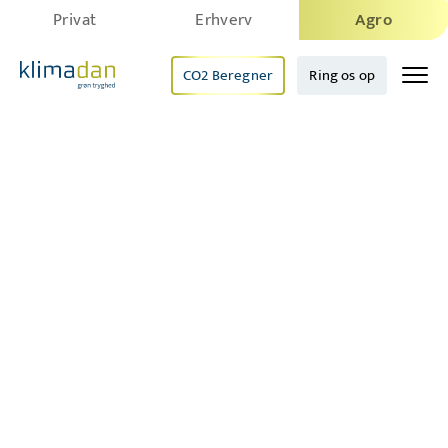
Privat
Erhverv
Agro
CO2 Beregner
Ring os op